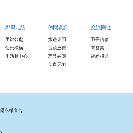
鄰里走訪
休閒資訊
交流園地
里辦公處
旅遊休閒
區長信箱
便民機構
古蹟巡禮
問答集
里活動中心
宗教寺廟
網網相連
美食天地
料隱私權宣告
05