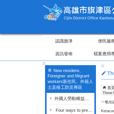
跳到主要內容區塊
認識旗津
便民服
資訊發佈
檔案應用
:::
:::
New residens、
Th
Foreigner and Migrant
workers新住民、外籍人
士及移工防災專區
首
Three 
外國人勞動權益網(Foreign National Labor Rights Portal)
一氧化
Four ways to prevent drowning
Keracu