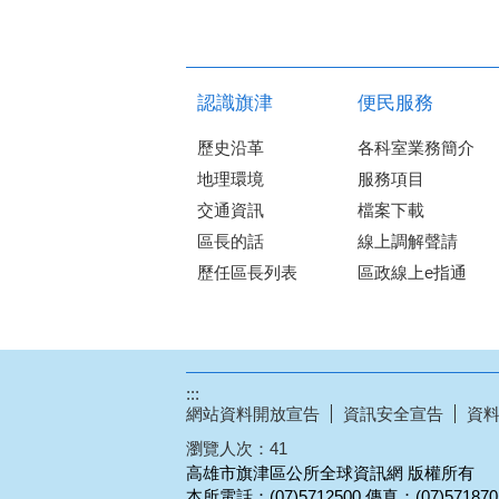
認識旗津
便民服務
歷史沿革
各科室業務簡介
地理環境
服務項目
交通資訊
檔案下載
區長的話
線上調解聲請
歷任區長列表
區政線上e指通
:::
網站資料開放宣告
資訊安全宣告
資
瀏覽人次：
41
高雄市旗津區公所全球資訊網 版權所有
本所電話：(07)5712500 傳真：(07)57187