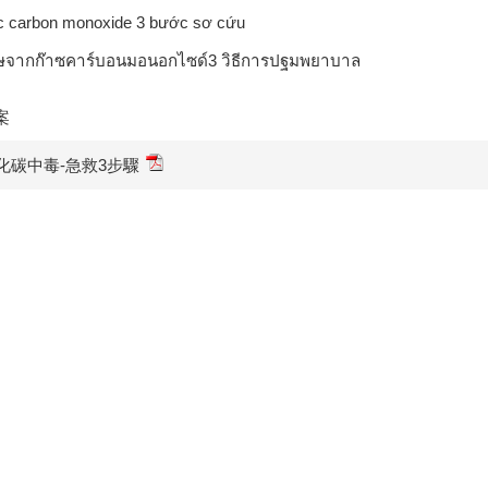
c carbon monoxide 3 bước sơ cứu
ษจากก๊าซคาร์บอนมอนอกไซด์3 วิธีการปฐมพยาบาล
案
化碳中毒-急救3步驟