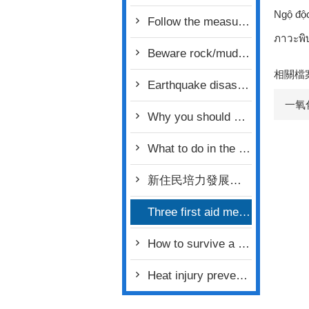
Ngộ độ
Follow the measures detailed below to avoid creating a fire hazard
ภาวะพิ
Beware rock/mudslides
相關檔
Earthquake disaster prevention-Power outage safety inspection
一氧
Why you should prepare an emergency evacuation bag
What to do in the event of a severed finger
新住民培力發展資訊網(IFI Network+)
Three first aid measures in the event of carbon monoxide poisoning
How to survive a fire-Evacuation
Heat injury prevention 3 approaches