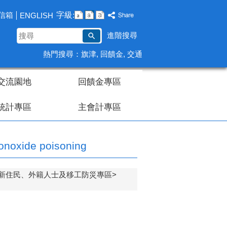
字級:
信箱
ENGLISH
搜
進階搜尋
尋
熱門搜尋：
旗津
回饋金
交通
交流園地
回饋金專區
統計專區
主會計專區
monoxide poisoning
t workers新住民、外籍人士及移工防災專區