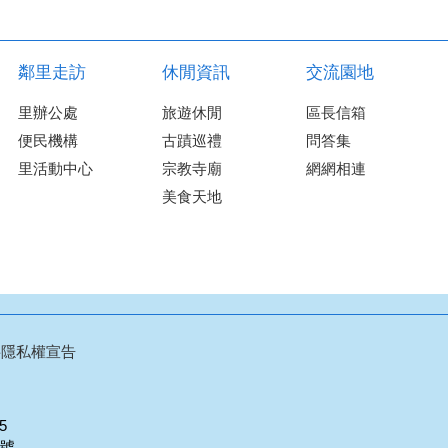
鄰里走訪
休閒資訊
交流園地
里辦公處
旅遊休閒
區長信箱
便民機構
古蹟巡禮
問答集
里活動中心
宗教寺廟
網網相連
美食天地
料隱私權宣告
05
2號