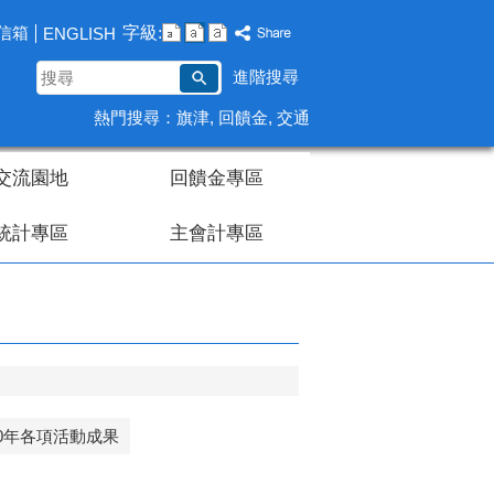
字級:
信箱
ENGLISH
搜
進階搜尋
尋
熱門搜尋：
旗津
回饋金
交通
交流園地
回饋金專區
統計專區
主會計專區
10年各項活動成果