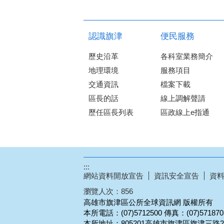
認識旗津
便民服務
歷史沿革
各科室業務簡介
地理環境
服務項目
交通資訊
檔案下載
區長的話
線上調解聲請
歷任區長列表
區政線上e指通
:::
網站資料開放宣告
資訊安全宣告
資
瀏覽人次：
856
高雄市旗津區公所全球資訊網 版權所有
本所電話：(07)5712500 傳真：(07)57187
本所地址：805201高雄市旗津區旗津三路