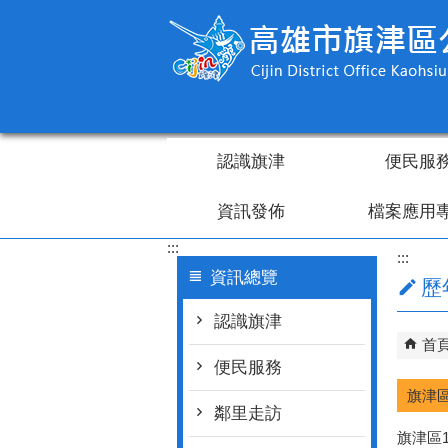
跳到主要內容區塊
認識旗津
便民服
資訊發佈
檔案應用
:::
:::
資訊總覽
歷
認識旗津
首
便民服務
旗津區
鄰里走訪
旗津區1