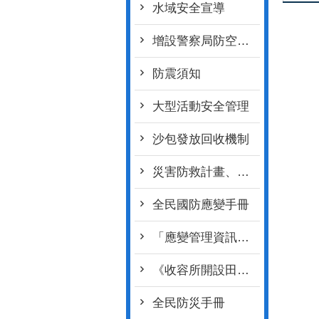
水域安全宣導
增設警察局防空疏散避難專區連結
防震須知
大型活動安全管理
沙包發放回收機制
災害防救計畫、設置要點等文件
全民國防應變手冊
「應變管理資訊系統（EMIC2.0）LINE災情查通報-民眾版」教材
《收容所開設田野秘笈》
全民防災手冊