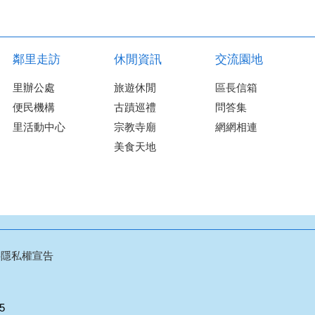
鄰里走訪
休閒資訊
交流園地
里辦公處
旅遊休閒
區長信箱
便民機構
古蹟巡禮
問答集
里活動中心
宗教寺廟
網網相連
美食天地
料隱私權宣告
05