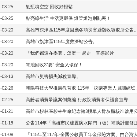
-03-25
氣瓶噴空空 回收好輕鬆
-03-25
點亮綠生活 生活更環保 燈管燈泡別亂丟！
-03-20
高雄市旗津區115年度因應各項災害避難收容處所公告
-03-20
高雄市旗津區115年度救濟站公告。
-03-20
「我們都還在學著，怎麼一 起走」宣導影片
-03-20
電池回收3”要” 安全又環保！
-03-13
高雄市災害損失減稅宣導。
-02-26
朝陽科技大學推廣教育處 115年「採購專業人員訓練班
-02-25
高齡者消費爭議案例彙編-行政院消費者保護會宣導
-01-21
高雄市杉林區杉林生命紀念館3樓單人骨灰櫃核准啟用
-01-19
公告114年「高雄市民建置防水閘門（板）補助計畫修
-01-08
「115年至117年-全國公教員工年金保險方案」由台灣