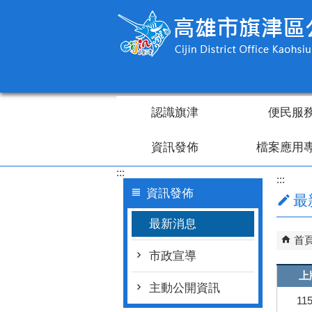
跳到主要內容區塊
認識旗津
便民服
資訊發佈
檔案應用
:::
:::
資訊發佈
最
最新消息
首
市政宣導
上
主動公開資訊
115