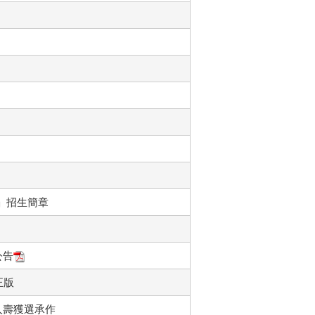
。
」招生簡章
公告
正版
人壽獲選承作