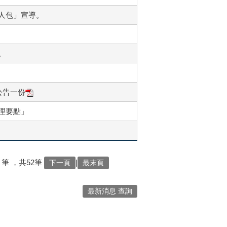
人包」宣導。
。
公告一份
理要點」
筆
，共52筆
|
下一頁
最末頁
最新消息 查詢