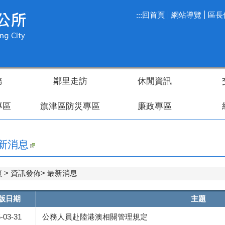
回首頁
網站導覽
區長
:::
務
鄰里走訪
休閒資訊
專區
旗津區防災專區
廉政專區
新消息
頁
資訊發佈
最新消息
版日期
主題
-03-31
公務人員赴陸港澳相關管理規定