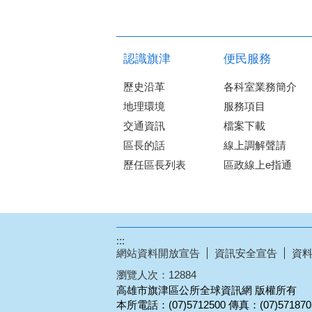
認識旗津
便民服務
歷史沿革
各科室業務簡介
地理環境
服務項目
交通資訊
檔案下載
區長的話
線上調解聲請
歷任區長列表
區政線上e指通
:::
網站資料開放宣告
資訊安全宣告
資
瀏覽人次：
12884
高雄市旗津區公所全球資訊網 版權所有
本所電話：(07)5712500 傳真：(07)57187