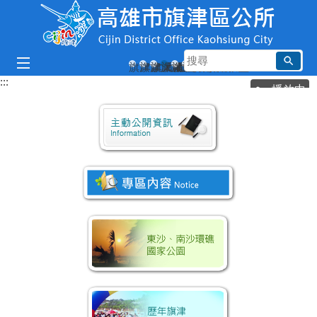
跳到主要內容區塊
搜
旗津旗后燈塔
旗津天后宮
旗津輪渡站
旗津風車公園
旗津貝殼館
旗津彩虹教堂
尋
:::
播放中