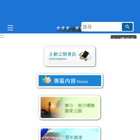
跳到主要內容區塊
搜
旗津旗后燈塔
旗津天后宮
旗津輪渡站
旗津風車公園
旗津貝殼館
旗津彩虹教堂
尋
:::
播放中