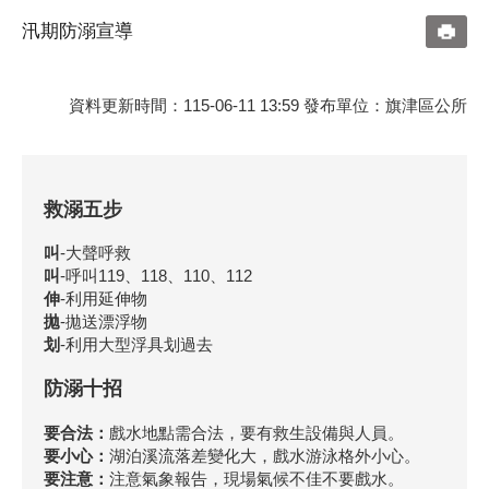
汛期防溺宣導
資料更新時間：115-06-11 13:59 發布單位：旗津區公所
救溺五步
叫
-大聲呼救
叫
-呼叫119、118、110、112
伸
-利用延伸物
拋
-拋送漂浮物
划
-利用大型浮具划過去
防溺十招
要合法：
戲水地點需合法，要有救生設備與人員。
要小心：
湖泊溪流落差變化大，戲水游泳格外小心。
要注意：
注意氣象報告，現場氣候不佳不要戲水。